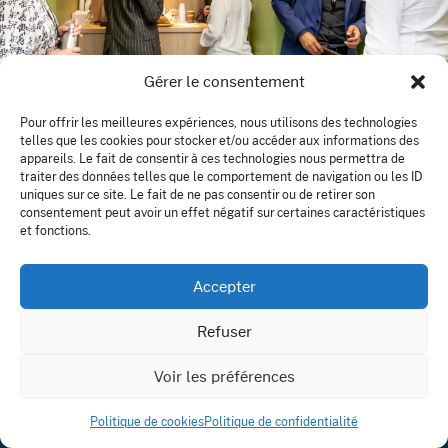
Gérer le consentement
AGENCE PARIS OUEST
Pour offrir les meilleures expériences, nous utilisons des technologies
41 bis rue Gambetta – BP12
telles que les cookies pour stocker et/ou accéder aux informations des
78 250 Meulan-en-Yvelines
appareils. Le fait de consentir à ces technologies nous permettra de
traiter des données telles que le comportement de navigation ou les ID
uniques sur ce site. Le fait de ne pas consentir ou de retirer son
consentement peut avoir un effet négatif sur certaines caractéristiques
et fonctions.
Accepter
Refuser
01 58 53 57 57
Voir les préférences
info@openconseil.com
Politique de cookies
Politique de confidentialité