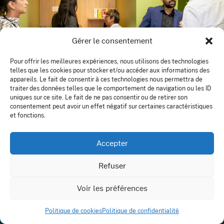
Gérer le consentement
Pour offrir les meilleures expériences, nous utilisons des technologies
telles que les cookies pour stocker et/ou accéder aux informations des
AGENCE PARIS OUEST
appareils. Le fait de consentir à ces technologies nous permettra de
traiter des données telles que le comportement de navigation ou les ID
41 bis rue Gambetta – BP12
uniques sur ce site. Le fait de ne pas consentir ou de retirer son
consentement peut avoir un effet négatif sur certaines caractéristiques
78 250 Meulan-en-Yvelines
et fonctions.
Accepter
Refuser
Voir les préférences
Politique de cookies
Politique de confidentialité
01 58 53 57 57