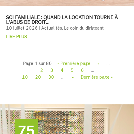
SCI FAMILIALE : QUAND LA LOCATION TOURNE À
L'ABUS DE DROIT…
10 juillet 2026
|
Actualités
,
Le coin du dirigeant
LIRE PLUS
Page 4 sur 86
« Première page
«
…
2
3
4
5
6
…
10
20
30
…
»
Dernière page »
75