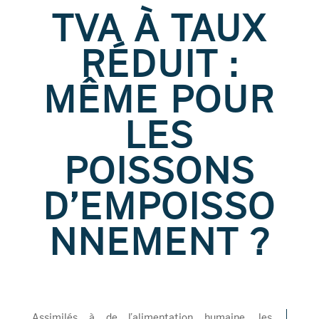
TVA À TAUX
RÉDUIT :
MÊME POUR
LES
POISSONS
D’EMPOISSO
NNEMENT ?
Assimilés à de l’alimentation humaine, les