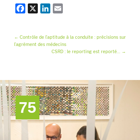
F
X
Li
E
a
n
m
c
k
ai
e
e
l
←
Contrôle de l’aptitude à la conduite : précisions sur
l’agrément des médecins
b
dI
CSRD : le reporting est reporté…
→
o
n
o
k
75