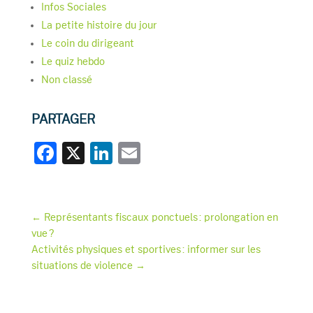
Infos Sociales
La petite histoire du jour
Le coin du dirigeant
Le quiz hebdo
Non classé
PARTAGER
F
X
Li
E
a
n
m
c
k
ai
e
e
l
←
Représentants fiscaux ponctuels : prolongation en
vue ?
b
dI
Activités physiques et sportives : informer sur les
o
n
situations de violence
→
o
k