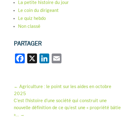
La petite histoire du jour
Le coin du dirigeant
Le quiz hebdo
Non classé
PARTAGER
F
X
Li
E
a
n
m
c
k
ai
e
e
l
←
Agriculture : le point sur les aides en octobre
2025
b
dI
C'est l'histoire d'une société qui construit une
o
n
nouvelle définition de ce qu’est une « propriété bâtie
o
»…
→
k