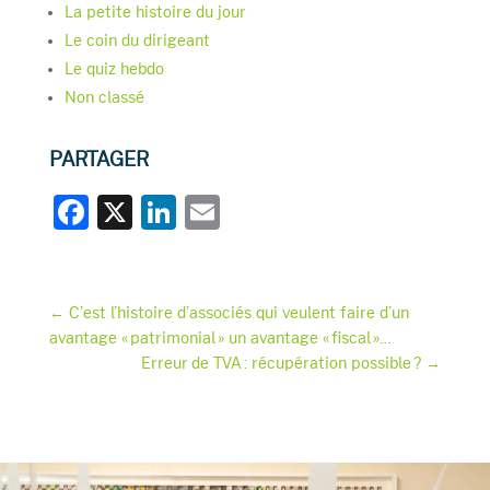
La petite histoire du jour
Le coin du dirigeant
Le quiz hebdo
Non classé
PARTAGER
F
X
Li
E
a
n
m
c
k
ai
e
e
l
←
C’est l’histoire d’associés qui veulent faire d’un
avantage « patrimonial » un avantage « fiscal »…
b
dI
Erreur de TVA : récupération possible ?
→
o
n
o
k