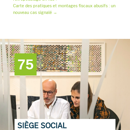
b
dI
Carte des pratiques et montages fiscaux abusifs : un
o
n
nouveau cas signalé
→
o
k
75
SIÈGE SOCIAL