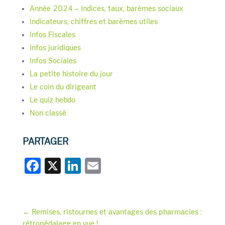
Année 2024 – Indices, taux, barèmes sociaux
Indicateurs, chiffres et barèmes utiles
Infos Fiscales
Infos juridiques
Infos Sociales
La petite histoire du jour
Le coin du dirigeant
Le quiz hebdo
Non classé
PARTAGER
F
X
Li
E
a
n
m
c
k
ai
e
e
l
←
Remises, ristournes et avantages des pharmacies :
rétropédalage en vue !