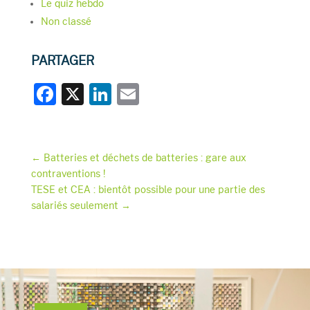
Le quiz hebdo
Non classé
PARTAGER
F
X
Li
E
a
n
m
c
k
ai
e
e
l
←
Batteries et déchets de batteries : gare aux
contraventions !
b
dI
TESE et CEA : bientôt possible pour une partie des
o
n
salariés seulement
→
o
k