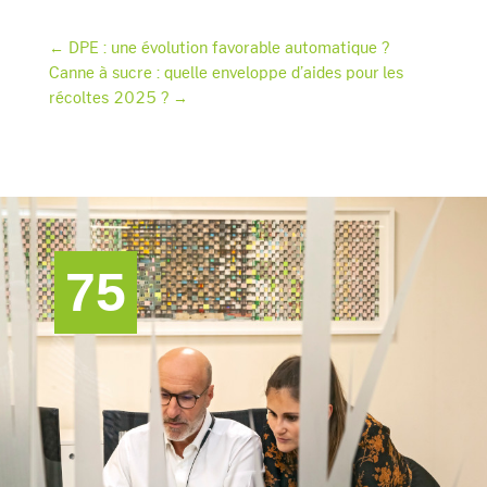
c
k
ai
e
e
l
←
DPE : une évolution favorable automatique ?
Canne à sucre : quelle enveloppe d’aides pour les
b
dI
récoltes 2025 ?
→
o
n
o
k
75