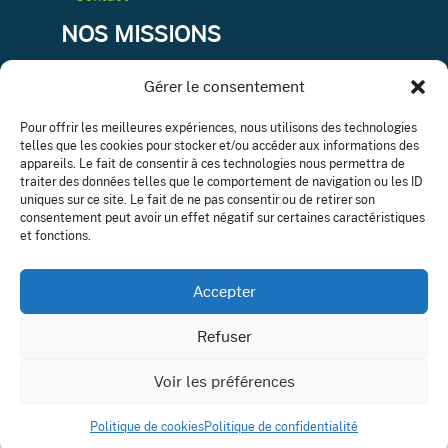
NOS MISSIONS
Gérer le consentement
Conseil & expertise comptable
Pour offrir les meilleures expériences, nous utilisons des technologies
telles que les cookies pour stocker et/ou accéder aux informations des
Ressources humaines
appareils. Le fait de consentir à ces technologies nous permettra de
Département juridique
traiter des données telles que le comportement de navigation ou les ID
Audit légale ou contractuelle
uniques sur ce site. Le fait de ne pas consentir ou de retirer son
consentement peut avoir un effet négatif sur certaines caractéristiques
Gestion de patrimoine
et fonctions.
NOUS SUIVRE
Accepter
Refuser
Voir les préférences
© Copyright
ClicOnWeb
2023 –
Mentions légales
–
Politique
Politique de cookies
Politique de confidentialité
de confidentialité
–
Contact